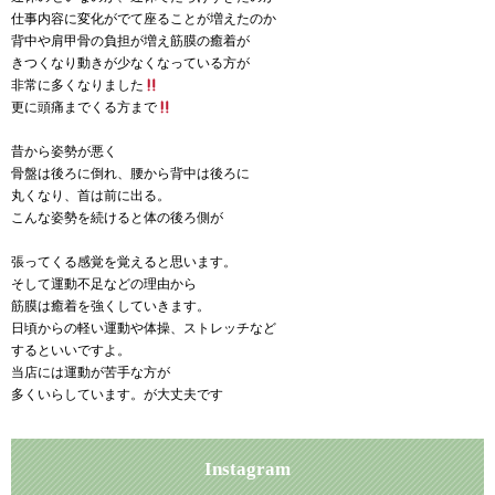
有
仕事内容に変化がでて座ることが増えたのか
背中や肩甲骨の負担が増え筋膜の癒着が
きつくなり動きが少なくなっている方が
非常に多くなりました
更に頭痛までくる方まで
昔から姿勢が悪く
骨盤は後ろに倒れ、腰から背中は後ろに
丸くなり、首は前に出る。
こんな姿勢を続けると体の後ろ側が
張ってくる感覚を覚えると思います。
そして運動不足などの理由から
筋膜は癒着を強くしていきます。
日頃からの軽い運動や体操、ストレッチなど
するといいですよ。
当店には運動が苦手な方が
多くいらしています。が大丈夫です
Instagram