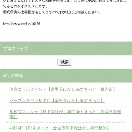
少し変えるだけでも大きな効果を発揮しますので体に不調があるならば見直し
てみるのをオススメします。
睡眠環境の改善指導もしてますのでお気軽にご相談ください。
https://www.circl.jp/16176
ブログトップ
最近の投稿
健康コラボイベント【肩甲骨はがしReすきっと 倉吉市】
パープルタウン初出店【肩甲骨はがしReすきっと】
嶺松院マルシェ【肩甲骨はがし専門Reすきっと 鳥取県倉吉
市】
4月24日【Reすきっと 倉吉市肩甲骨はがし専門整体】