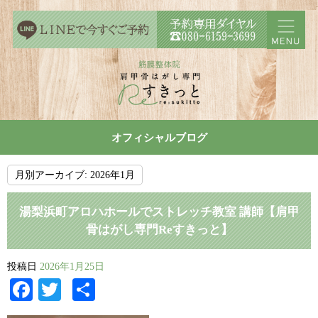
オフィシャルブログ
月別アーカイブ:
2026年1月
湯梨浜町アロハホールでストレッチ教室 講師【肩甲
骨はがし専門Reすきっと】
投稿日
2026年1月25日
Facebook
Twitter
共
有