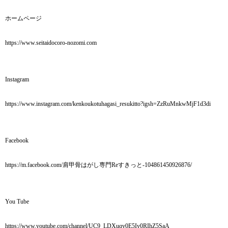
ホームページ
https://www.seitaidocoro-nozomi.com
Instagram
https://www.instagram.com/kenkoukotuhagasi_resukitto?igsh=ZzRuMnkwMjF1d3di
Facebook
https://m.facebook.com/肩甲骨はがし専門Reすきっと-104861450926876/
You Tube
https://www.youtube.com/channel/UC9_LDXuqy0E5Iy0RIhZ5SaA