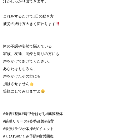
汗がしっかり出てきます。
これをするだけで1日の動き方
疲労の抜け方大きく変わります
体の不調や姿勢で悩んでいる
家族、友達、同僚と周りの方にも
声をかけてあげてください。
あなたはもちろん、
声をかけたその方にも
損はさせません
笑顔にしてみせますよ
#倉吉#整体#肩甲骨はがし#筋膜整体
#筋膜リリース#姿勢改善#猫背
#最強#ラジオ体操#ダイエット
#くびれ#むくみ予防#疲労回復