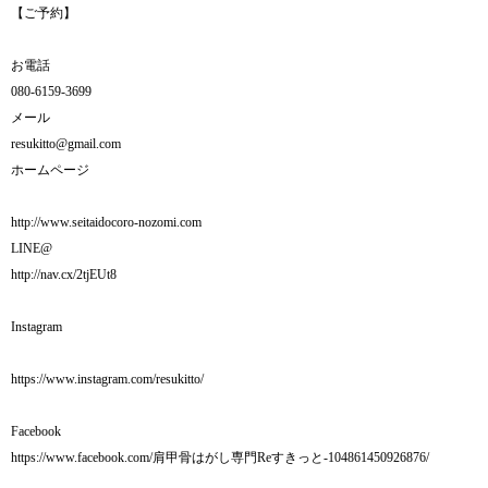
【ご予約】
お電話
080-6159-3699
メール
resukitto@gmail.com
ホームページ
http://www.seitaidocoro-nozomi.com
LINE@
http://nav.cx/2tjEUt8
Instagram
https://www.instagram.com/resukitto/
Facebook
https://www.facebook.com/肩甲骨はがし専門Reすきっと-104861450926876/