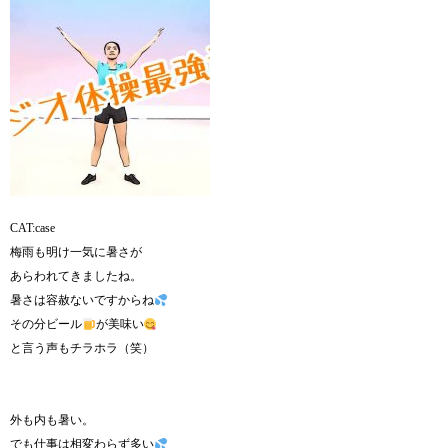
CAT:case
梅雨も明け一気に暑さが
あらわれてきましたね。
暑さは容赦ないですからね
その分ビール
が美味い
と言う声もチラホラ（笑）
外も内も暑い。
でも仕事は相変わらず多い