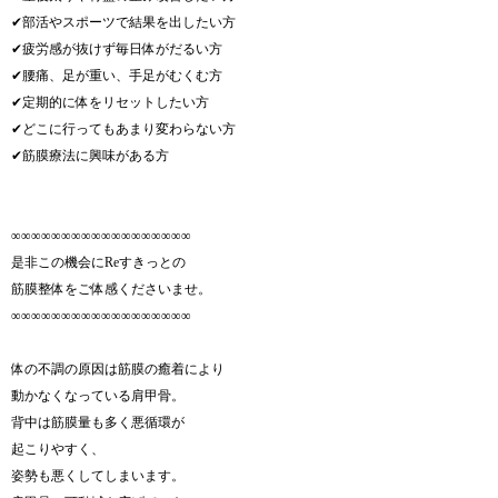
✔︎部活やスポーツで結果を出したい方
✔︎疲労感が抜けず毎日体がだるい方
✔︎腰痛、足が重い、手足がむくむ方
✔︎定期的に体をリセットしたい方
✔︎どこに行ってもあまり変わらない方
✔︎筋膜療法に興味がある方
∞∞∞∞∞∞∞∞∞∞∞∞∞∞∞∞∞∞
是非この機会にReすきっとの
筋膜整体をご体感くださいませ。
∞∞∞∞∞∞∞∞∞∞∞∞∞∞∞∞∞∞
体の不調の原因は筋膜の癒着により
動かなくなっている肩甲骨。
背中は筋膜量も多く悪循環が
起こりやすく、
姿勢も悪くしてしまいます。