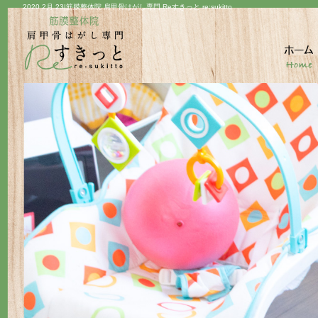
2020 2月 23|筋膜整体院 肩甲骨はがし専門 Reすきっと re:sukitto