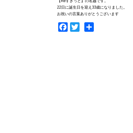
【Reすきっと】の名越です。
22日に誕生日を迎え33歳になりました。
お祝いの言葉ありがとうございます
Facebook
Twitter
共
有