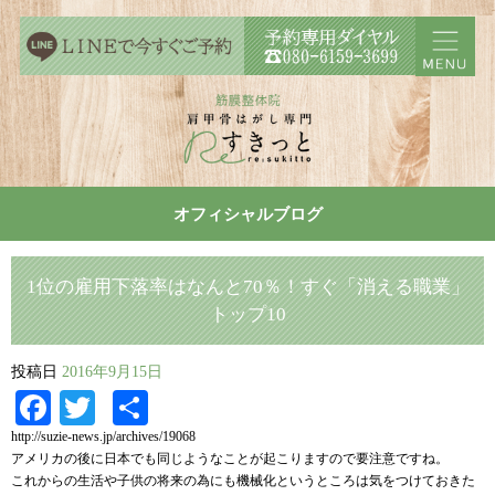
オフィシャルブログ
1位の雇用下落率はなんと70％！すぐ「消える職業」
トップ10
投稿日
2016年9月15日
Facebook
Twitter
共
有
http://suzie-news.jp/archives/19068
アメリカの後に日本でも同じようなことが起こりますので要注意ですね。
これからの生活や子供の将来の為にも機械化というところは気をつけておきた